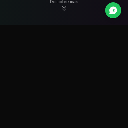
Descobre mais
Criação de Websites: A
Sua Marca no Mundo
Digital
Na DragPoint, um website é mais do que uma
simples presença online; é a base da sua
identidade digital e uma poderosa ferramenta de